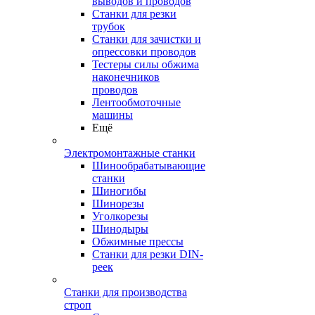
выводов и проводов
Станки для резки
трубок
Станки для зачистки и
опрессовки проводов
Тестеры силы обжима
наконечников
проводов
Лентообмоточные
машины
Ещё
Электромонтажные станки
Шинообрабатывающие
станки
Шиногибы
Шинорезы
Уголкорезы
Шинодыры
Обжимные прессы
Станки для резки DIN-
реек
Станки для производства
строп