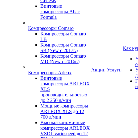
Genesis
Винтовые
компрессоры Abac
Formula
Компрессоры Comaro
Компрессоры Comaro
LB
Компрессоры Comaro
Как ку
SB (New с 2017г.)
Компрессоры Comaro
У
MD (New с 2016г.)
о
Акции
Услуги
У
Компрессоры Arleox
д
Винтовые
Г
компрессоры ARLEOX
н
XLS
производительностью
до 2 250 л/мин
Мощные компрессоры
ARLEOX XLS до 12
700 л/мин
Высокоэкономичные
компрессоры ARLEOX
VSDL variospeed до 12