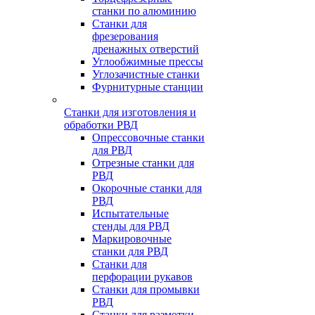
станки по алюминию
Станки для
фрезерования
дренажных отверстий
Углообжимные прессы
Углозачистные станки
Фурнитурные станции
Станки для изготовления и
обработки РВД
Опрессовочные станки
для РВД
Отрезные станки для
РВД
Окорочные станки для
РВД
Испытательные
стенды для РВД
Маркировочные
станки для РВД
Станки для
перфорации рукавов
Станки для промывки
РВД
Станки для размотки