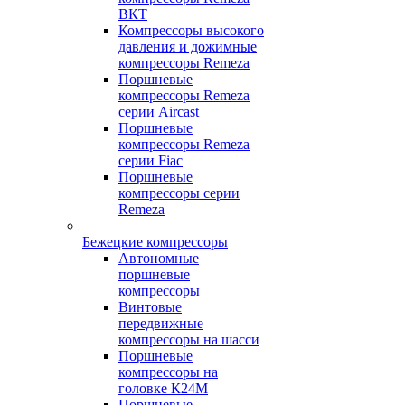
ВКТ
Компрессоры высокого
давления и дожимные
компрессоры Remeza
Поршневые
компрессоры Remeza
серии Aircast
Поршневые
компрессоры Remeza
серии Fiac
Поршневые
компрессоры серии
Remeza
Бежецкие компрессоры
Автономные
поршневые
компрессоры
Винтовые
передвижные
компрессоры на шасси
Поршневые
компрессоры на
головке К24М
Поршневые