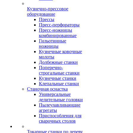
Кузнечно-прессовое
оборудование
Прессы
Пресс-перфораторы
Пресс-ножницы
комбинированные
Гильотинные
ножницы
Кузнечные ковочные
молоты
Долбежные станки
Поперечно-
строгальные станки
Кузнечные станки
Клепальные станки
Станочная оснастка
Универсальные
делительные головки
Пылеулавливающие
агрегаты
Приспособления для
сварочных столов
Токарные станки по дереву