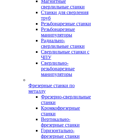
Магнитные
сверлильные станки
Станки для сверления
труб
Резьбонарезные станки
Резьбонарезные
манипуляторы
Радиально-
сверлильные станки
Сверлильные станки с
ЧПУ
Сверлильно-
резьбонарезные
манипуляторы
Фрезерные станки по
металлу
Фрезерно-сверлильные
станки
Кромкофрезерные
станки
Вертикально-
фрезерные станки
Горизонтально-
фрезерные станки