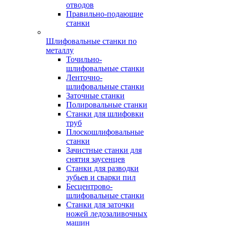
отводов
Правильно-подающие
станки
Шлифовальные станки по
металлу
Точильно-
шлифовальные станки
Ленточно-
шлифовальные станки
Заточные станки
Полировальные станки
Станки для шлифовки
труб
Плоскошлифовальные
станки
Зачистные станки для
снятия заусенцев
Станки для разводки
зубьев и сварки пил
Бесцентрово-
шлифовальные станки
Станки для заточки
ножей ледозаливочных
машин