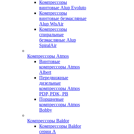
Компрессоры
винтовые Alup Evoluto
Компрессоры
винтовые безмасляные
Alup WisAir
Компрессоры
спиральные
безмасляные Alup
SpiralAir
Компрессоры Atmos
Винтовые
компрессоры Atmos
Albert
Передвижные
дизельные
компрессоры Atmos
PDP, PDK, PB
Поршневые
компрессоры Atmos
Bobby
Компрессоры Baldor
Компрессоры Baldor
серии A