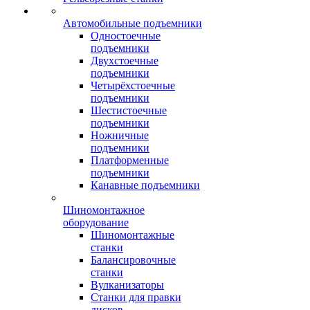
Автомобильные подъемники
Одностоечные
подъемники
Двухстоечные
подъемники
Четырёхстоечные
подъемники
Шестистоечные
подъемники
Ножничные
подъемники
Платформенные
подъемники
Канавные подъемники
Шиномонтажное
оборудование
Шиномонтажные
станки
Балансировочные
станки
Вулканизаторы
Станки для правки
дисков