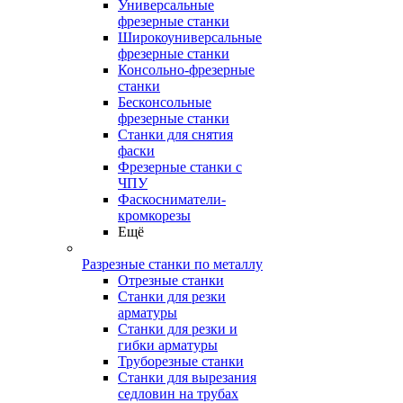
Универсальные
фрезерные станки
Широкоуниверсальные
фрезерные станки
Консольно-фрезерные
станки
Бесконсольные
фрезерные станки
Станки для снятия
фаски
Фрезерные станки с
ЧПУ
Фаскосниматели-
кромкорезы
Ещё
Разрезные станки по металлу
Отрезные станки
Станки для резки
арматуры
Станки для резки и
гибки арматуры
Труборезные станки
Станки для вырезания
седловин на трубаx