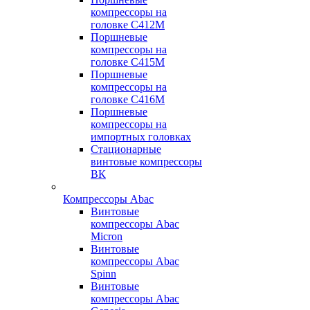
компрессоры на
головке С412М
Поршневые
компрессоры на
головке С415М
Поршневые
компрессоры на
головке С416М
Поршневые
компрессоры на
импортных головках
Стационарные
винтовые компрессоры
ВК
Компрессоры Abac
Винтовые
компрессоры Abac
Micron
Винтовые
компрессоры Abac
Spinn
Винтовые
компрессоры Abac