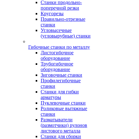
Станки продольно-
поперечной резки
Кругорезы
Правильно-отрезные
станки
Угловысечные
(угловырубные) станки
Гибочные станки по металлу
Листогибочное
оборудование
Трубогибочное
оборудование
Зиговочные станки
Профилегибочные
станки
Станки для гибки
арматуры
Пуклевочные станки
Роликовые вытяжные
станки
Разматыватели
(размотчики) рулонов
листового металла
Станки для сборки