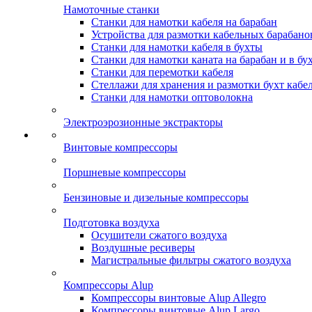
Намоточные станки
Станки для намотки кабеля на барабан
Устройства для размотки кабельных барабано
Станки для намотки кабеля в бухты
Станки для намотки каната на барабан и в бу
Станки для перемотки кабеля
Стеллажи для хранения и размотки бухт кабе
Станки для намотки оптоволокна
Электроэрозионные экстракторы
Винтовые компрессоры
Поршневые компрессоры
Бензиновые и дизельные компрессоры
Подготовка воздуха
Осушители сжатого воздуха
Воздушные ресиверы
Магистральные фильтры сжатого воздуха
Компрессоры Alup
Компрессоры винтовые Alup Allegro
Компрессоры винтовые Alup Largo