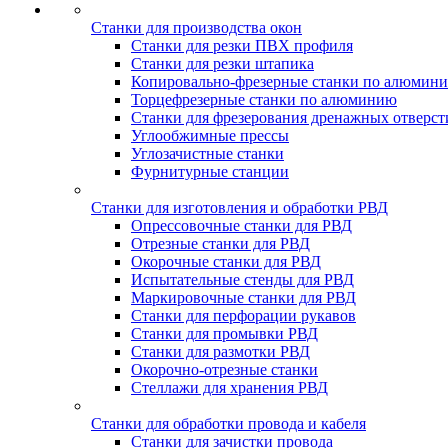
Станки для производства окон
Станки для резки ПВХ профиля
Станки для резки штапика
Копировально-фрезерные станки по алюмин
Торцефрезерные станки по алюминию
Станки для фрезерования дренажных отверст
Углообжимные прессы
Углозачистные станки
Фурнитурные станции
Станки для изготовления и обработки РВД
Опрессовочные станки для РВД
Отрезные станки для РВД
Окорочные станки для РВД
Испытательные стенды для РВД
Маркировочные станки для РВД
Станки для перфорации рукавов
Станки для промывки РВД
Станки для размотки РВД
Окорочно-отрезные станки
Стеллажи для хранения РВД
Станки для обработки провода и кабеля
Станки для зачистки провода