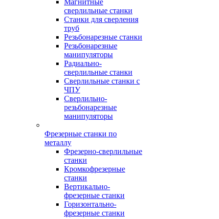
Магнитные
сверлильные станки
Станки для сверления
труб
Резьбонарезные станки
Резьбонарезные
манипуляторы
Радиально-
сверлильные станки
Сверлильные станки с
ЧПУ
Сверлильно-
резьбонарезные
манипуляторы
Фрезерные станки по
металлу
Фрезерно-сверлильные
станки
Кромкофрезерные
станки
Вертикально-
фрезерные станки
Горизонтально-
фрезерные станки