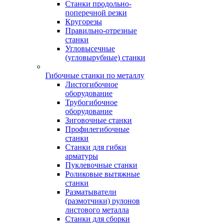
Станки продольно-
поперечной резки
Кругорезы
Правильно-отрезные
станки
Угловысечные
(угловырубные) станки
Гибочные станки по металлу
Листогибочное
оборудование
Трубогибочное
оборудование
Зиговочные станки
Профилегибочные
станки
Станки для гибки
арматуры
Пуклевочные станки
Роликовые вытяжные
станки
Разматыватели
(размотчики) рулонов
листового металла
Станки для сборки