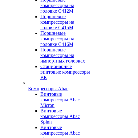
компрессоры на
головке С412М
Поршневые
компрессоры на
головке С415М
Поршневые
компрессоры на
головке С416М
Поршневые
компрессоры на
импортных головках
Стационарные
винтовые компрессоры
ВК
Компрессоры Abac
Винтовые
компрессоры Abac
Micron
Винтовые
компрессоры Abac
Spinn
Винтовые
компрессоры Abac