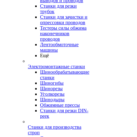
выводов и проводов
Станки для резки
трубок
Станки для зачистки и
опрессовки проводов
Тестеры силы обжима
наконечников
проводов
Лентообмоточные
машины
Ещё
Электромонтажные станки
Шинообрабатывающие
станки
Шиногибы
Шинорезы
Уголкорезы
Шинодыры
Обжимные прессы
Станки для резки DIN-
реек
Станки для производства
строп