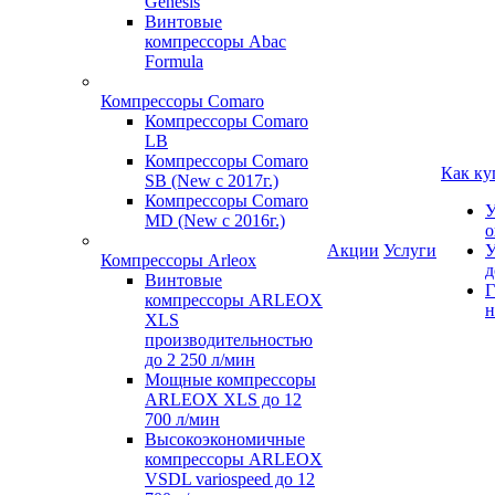
Genesis
Винтовые
компрессоры Abac
Formula
Компрессоры Comaro
Компрессоры Comaro
LB
Компрессоры Comaro
Как ку
SB (New с 2017г.)
Компрессоры Comaro
У
MD (New с 2016г.)
о
Акции
Услуги
У
Компрессоры Arleox
д
Винтовые
Г
компрессоры ARLEOX
н
XLS
производительностью
до 2 250 л/мин
Мощные компрессоры
ARLEOX XLS до 12
700 л/мин
Высокоэкономичные
компрессоры ARLEOX
VSDL variospeed до 12