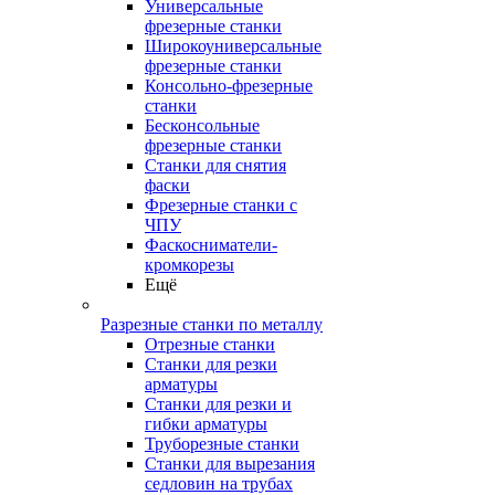
Универсальные
фрезерные станки
Широкоуниверсальные
фрезерные станки
Консольно-фрезерные
станки
Бесконсольные
фрезерные станки
Станки для снятия
фаски
Фрезерные станки с
ЧПУ
Фаскосниматели-
кромкорезы
Ещё
Разрезные станки по металлу
Отрезные станки
Станки для резки
арматуры
Станки для резки и
гибки арматуры
Труборезные станки
Станки для вырезания
седловин на трубаx