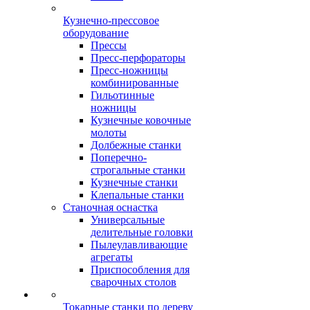
Кузнечно-прессовое
оборудование
Прессы
Пресс-перфораторы
Пресс-ножницы
комбинированные
Гильотинные
ножницы
Кузнечные ковочные
молоты
Долбежные станки
Поперечно-
строгальные станки
Кузнечные станки
Клепальные станки
Станочная оснастка
Универсальные
делительные головки
Пылеулавливающие
агрегаты
Приспособления для
сварочных столов
Токарные станки по дереву