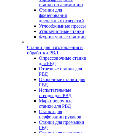
станки по алюминию
Станки для
фрезерования
дренажных отверстий
Углообжимные прессы
Углозачистные станки
Фурнитурные станции
Станки для изготовления и
обработки РВД
Опрессовочные станки
для РВД
Отрезные станки для
РВД
Окорочные станки для
РВД
Испытательные
стенды для РВД
Маркировочные
станки для РВД
Станки для
перфорации рукавов
Станки для промывки
РВД
Станки для размотки