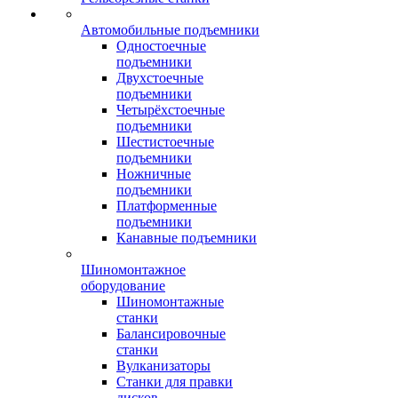
Автомобильные подъемники
Одностоечные
подъемники
Двухстоечные
подъемники
Четырёхстоечные
подъемники
Шестистоечные
подъемники
Ножничные
подъемники
Платформенные
подъемники
Канавные подъемники
Шиномонтажное
оборудование
Шиномонтажные
станки
Балансировочные
станки
Вулканизаторы
Станки для правки
дисков