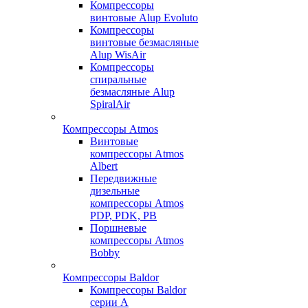
Компрессоры
винтовые Alup Evoluto
Компрессоры
винтовые безмасляные
Alup WisAir
Компрессоры
спиральные
безмасляные Alup
SpiralAir
Компрессоры Atmos
Винтовые
компрессоры Atmos
Albert
Передвижные
дизельные
компрессоры Atmos
PDP, PDK, PB
Поршневые
компрессоры Atmos
Bobby
Компрессоры Baldor
Компрессоры Baldor
серии A