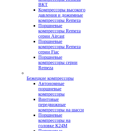
ВКТ
Компрессоры высокого
давления и дожимные
компрессоры Remeza
Поршневые
компрессоры Remeza
серии Aircast
Поршневые
компрессоры Remeza
серии Fiac
Поршневые
компрессоры серии
Remeza
Бежецкие компрессоры
Автономные
поршневые
компрессоры
Винтовые
передвижные
компрессоры на шасси
Поршневые
компрессоры на
головке К24М
Поршневые