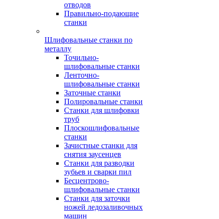
отводов
Правильно-подающие
станки
Шлифовальные станки по
металлу
Точильно-
шлифовальные станки
Ленточно-
шлифовальные станки
Заточные станки
Полировальные станки
Станки для шлифовки
труб
Плоскошлифовальные
станки
Зачистные станки для
снятия заусенцев
Станки для разводки
зубьев и сварки пил
Бесцентрово-
шлифовальные станки
Станки для заточки
ножей ледозаливочных
машин