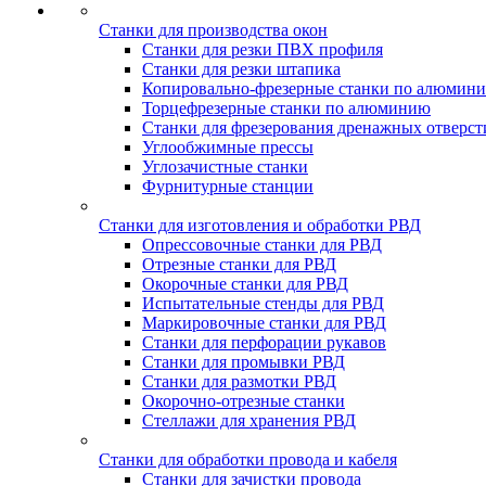
Станки для производства окон
Станки для резки ПВХ профиля
Станки для резки штапика
Копировально-фрезерные станки по алюмин
Торцефрезерные станки по алюминию
Станки для фрезерования дренажных отверст
Углообжимные прессы
Углозачистные станки
Фурнитурные станции
Станки для изготовления и обработки РВД
Опрессовочные станки для РВД
Отрезные станки для РВД
Окорочные станки для РВД
Испытательные стенды для РВД
Маркировочные станки для РВД
Станки для перфорации рукавов
Станки для промывки РВД
Станки для размотки РВД
Окорочно-отрезные станки
Стеллажи для хранения РВД
Станки для обработки провода и кабеля
Станки для зачистки провода