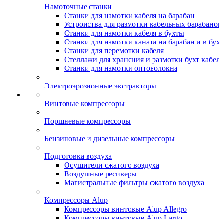
Намоточные станки
Станки для намотки кабеля на барабан
Устройства для размотки кабельных барабано
Станки для намотки кабеля в бухты
Станки для намотки каната на барабан и в бу
Станки для перемотки кабеля
Стеллажи для хранения и размотки бухт кабе
Станки для намотки оптоволокна
Электроэрозионные экстракторы
Винтовые компрессоры
Поршневые компрессоры
Бензиновые и дизельные компрессоры
Подготовка воздуха
Осушители сжатого воздуха
Воздушные ресиверы
Магистральные фильтры сжатого воздуха
Компрессоры Alup
Компрессоры винтовые Alup Allegro
Компрессоры винтовые Alup Largo