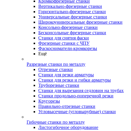
Кромкофрезерные станки
Вертикально-фрезерные станки
Горизонтально-фрезерные станки
Универсальные фрезерные станки
Широкоуниверсальные фрезерные станки
Консольно-фрезерные станки
Бесконсольные фрезерные станки
Станки для снятия фаски
Фрезерные станки с ЧПУ
Фаскосниматели-кромкорезы
Ещё
Разрезные станки по металлу
Отрезные станки
Станки для резки арматуры
Станки для резки и гибки арматуры
Труборезные станки
Станки для вырезания седловин на трубаx
Станки продольно-поперечной резки
Кругорезы
Правильно-отрезные станки
Угловысечные (угловырубные) станки
Гибочные станки по металлу
Листогибочное оборудование