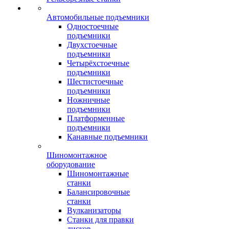
Автомобильные подъемники
Одностоечные
подъемники
Двухстоечные
подъемники
Четырёхстоечные
подъемники
Шестистоечные
подъемники
Ножничные
подъемники
Платформенные
подъемники
Канавные подъемники
Шиномонтажное
оборудование
Шиномонтажные
станки
Балансировочные
станки
Вулканизаторы
Станки для правки
дисков