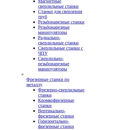
Магнитные
сверлильные станки
Станки для сверления
труб
Резьбонарезные станки
Резьбонарезные
манипуляторы
Радиально-
сверлильные станки
Сверлильные станки с
ЧПУ
Сверлильно-
резьбонарезные
манипуляторы
Фрезерные станки по
металлу
Фрезерно-сверлильные
станки
Кромкофрезерные
станки
Вертикально-
фрезерные станки
Горизонтально-
фрезерные станки