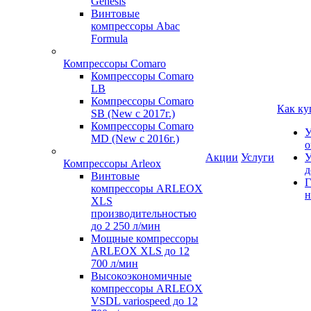
Genesis
Винтовые
компрессоры Abac
Formula
Компрессоры Comaro
Компрессоры Comaro
LB
Компрессоры Comaro
Как ку
SB (New с 2017г.)
Компрессоры Comaro
У
MD (New с 2016г.)
о
Акции
Услуги
У
Компрессоры Arleox
д
Винтовые
Г
компрессоры ARLEOX
н
XLS
производительностью
до 2 250 л/мин
Мощные компрессоры
ARLEOX XLS до 12
700 л/мин
Высокоэкономичные
компрессоры ARLEOX
VSDL variospeed до 12