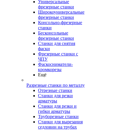
Универсальные
фрезерные станки
Широкоуниверсальные
фрезерные станки
Консольно-фрезерные
станки
Бесконсольные
фрезерные станки
Станки для снятия
фаски
Фрезерные станки с
ЧПУ
Фаскосниматели-
кромкорезы
Ещё
Разрезные станки по металлу
Отрезные станки
Станки для резки
арматуры
Станки для резки и
гибки арматуры
Труборезные станки
Станки для вырезания
седловин на трубаx