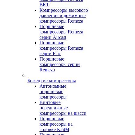
ВКТ
Компрессоры высокого
давления и дожимные
компрессоры Remeza
Поршневые
компрессоры Remeza
серии Aircast
Поршневые
компрессоры Remeza
серии Fiac
Поршневые
компрессоры серии
Remeza
Бежецкие компрессоры
Автономные
поршневые
компрессоры
Винтовые
передвижные
компрессоры на шасси
Поршневые
компрессоры на
головке К24М
Поршневые