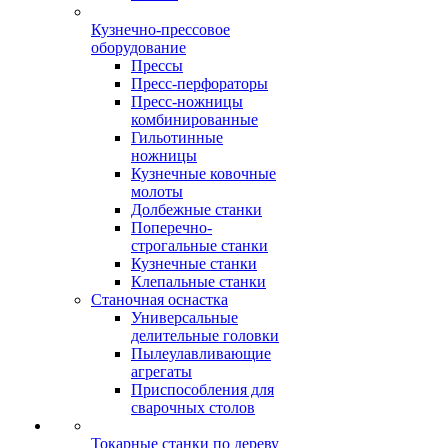
Кузнечно-прессовое
оборудование
Прессы
Пресс-перфораторы
Пресс-ножницы
комбинированные
Гильотинные
ножницы
Кузнечные ковочные
молоты
Долбежные станки
Поперечно-
строгальные станки
Кузнечные станки
Клепальные станки
Станочная оснастка
Универсальные
делительные головки
Пылеулавливающие
агрегаты
Приспособления для
сварочных столов
Токарные станки по дереву