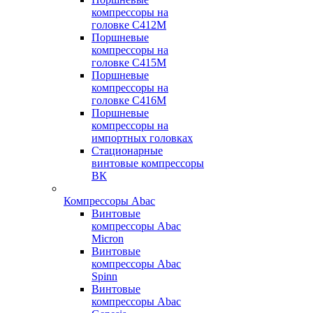
компрессоры на
головке С412М
Поршневые
компрессоры на
головке С415М
Поршневые
компрессоры на
головке С416М
Поршневые
компрессоры на
импортных головках
Стационарные
винтовые компрессоры
ВК
Компрессоры Abac
Винтовые
компрессоры Abac
Micron
Винтовые
компрессоры Abac
Spinn
Винтовые
компрессоры Abac