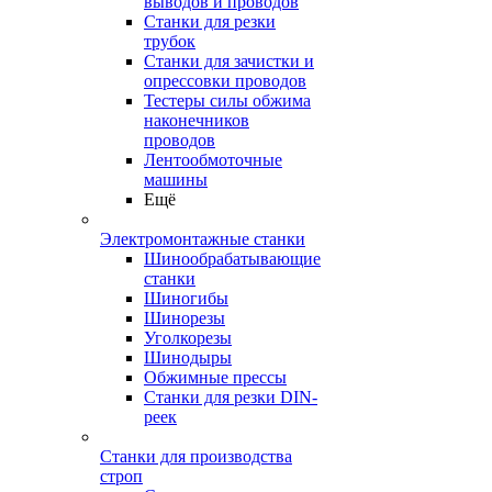
выводов и проводов
Станки для резки
трубок
Станки для зачистки и
опрессовки проводов
Тестеры силы обжима
наконечников
проводов
Лентообмоточные
машины
Ещё
Электромонтажные станки
Шинообрабатывающие
станки
Шиногибы
Шинорезы
Уголкорезы
Шинодыры
Обжимные прессы
Станки для резки DIN-
реек
Станки для производства
строп