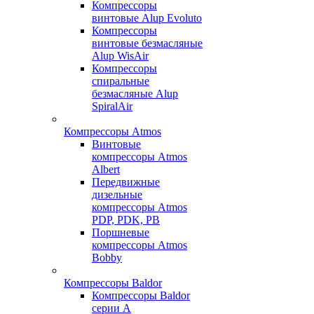
Компрессоры
винтовые Alup Evoluto
Компрессоры
винтовые безмасляные
Alup WisAir
Компрессоры
спиральные
безмасляные Alup
SpiralAir
Компрессоры Atmos
Винтовые
компрессоры Atmos
Albert
Передвижные
дизельные
компрессоры Atmos
PDP, PDK, PB
Поршневые
компрессоры Atmos
Bobby
Компрессоры Baldor
Компрессоры Baldor
серии A