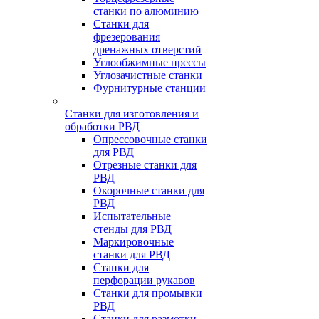
станки по алюминию
Станки для
фрезерования
дренажных отверстий
Углообжимные прессы
Углозачистные станки
Фурнитурные станции
Станки для изготовления и
обработки РВД
Опрессовочные станки
для РВД
Отрезные станки для
РВД
Окорочные станки для
РВД
Испытательные
стенды для РВД
Маркировочные
станки для РВД
Станки для
перфорации рукавов
Станки для промывки
РВД
Станки для размотки