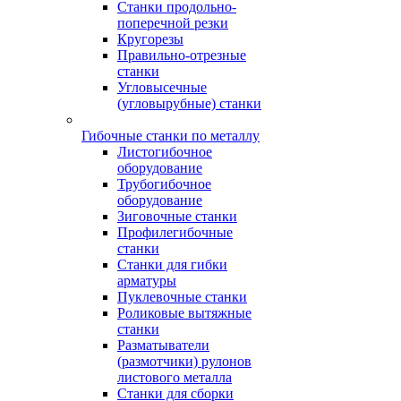
Станки продольно-
поперечной резки
Кругорезы
Правильно-отрезные
станки
Угловысечные
(угловырубные) станки
Гибочные станки по металлу
Листогибочное
оборудование
Трубогибочное
оборудование
Зиговочные станки
Профилегибочные
станки
Станки для гибки
арматуры
Пуклевочные станки
Роликовые вытяжные
станки
Разматыватели
(размотчики) рулонов
листового металла
Станки для сборки