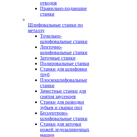
отводов
Правильно-подающие
станки
Шлифовальные станки по
металлу
Точильно-
шлифовальные станки
Ленточно-
шлифовальные станки
Заточные станки
Полировальные станки
Станки для шлифовки
труб
Плоскошлифовальные
станки
Зачистные станки для
снятия заусенцев
Станки для разводки
зубьев и сварки пил
Бесцентрово-
шлифовальные станки
Станки для заточки
ножей ледозаливочных
машин